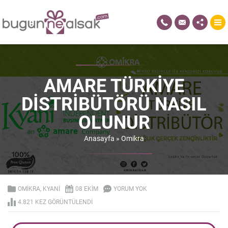
AMARE TÜRKIYE
DISTRIBÜTÖRÜ NASIL
OLUNUR
Anasayfa
»
Omikra
OMIKRA
,
KYANI
08 EKIM
YORUM YOK
4.821 KEZ GÖRÜNTÜLENDI