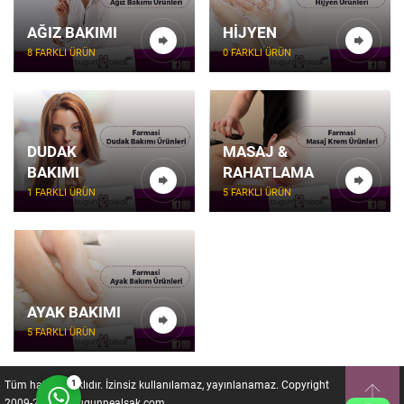
AĞIZ BAKIMI
HIJYEN
8 FARKLI ÜRÜN
0 FARKLI ÜRÜN
Kazanç Temsilcisi
DUDAK
MASAJ &
BAKIMI
RAHATLAMA
1 FARKLI ÜRÜN
5 FARKLI ÜRÜN
AYAK BAKIMI
Cevap Yaz
5 FARKLI ÜRÜN
1
Tüm hakları saklıdır. İzinsiz kullanılamaz, yayınlanamaz. Copyright
2009-2024 © Bugunnealsak.com