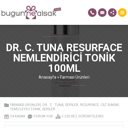
DR. C. TUNA RESURFACE
NEMLENDIRICI TONIK
100ML
Anasayfa
»
Farmasi Ürünleri
FARMASI ÜRÜNLERI
,
DR . C . TUNA
,
SERILER
,
RESURFACE
,
CILT BAKIMI
,
TEMIZLEYICI TONIK
,
SERILER
24 KASIM
YORUM YOK
2.220 KEZ GÖRÜNTÜLENDI