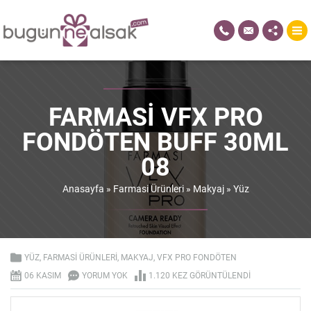
FARMASI VFX PRO
FONDÖTEN BUFF 30ML
08
Anasayfa
»
Farmasi Ürünleri
»
Makyaj
»
Yüz
YÜZ
,
FARMASI ÜRÜNLERI
,
MAKYAJ
,
VFX PRO FONDÖTEN
06 KASIM
YORUM YOK
1.120 KEZ GÖRÜNTÜLENDI