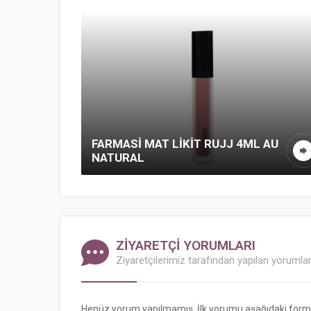
FARMASI MAT LIKIT RUJJ 4ML AU
NATURAL
ZİYARETÇİ YORUMLARI
Ziyaretçilerimiz tarafından yapılan yorumla
Henüz yorum yapılmamış. İlk yorumu aşağıdaki form ara