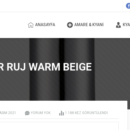
ANASAYFA
AMARE & KYANI
KYA
R RUJ WARM BEIGE
ASIM
2021
YORUM YOK
1.188 KEZ GÖRÜNTÜLENDI