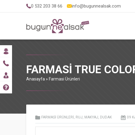
0 532 203 38 66
info@bugunnealsak.com
FARMASI TRUE COLO
Anasayfa
»
Farmasi Ürünleri
FARMASI ÜRÜNLERI
,
RUJ
,
MAKYAJ
,
DUDAK
09 K