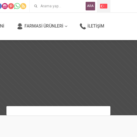
ARA
NI
FARMASI ÜRÜNLERI
İLETIŞIM