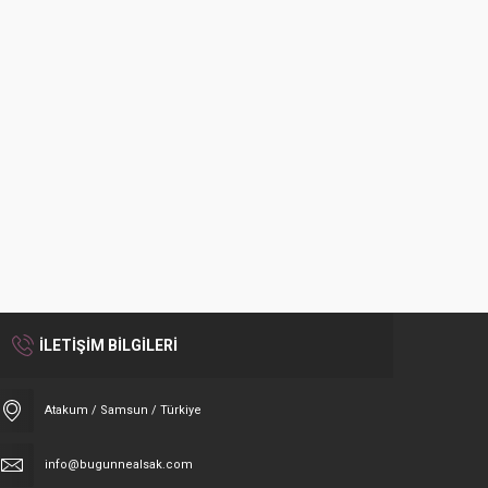
İLETİŞİM BİLGİLERİ
Atakum / Samsun / Türkiye
info@bugunnealsak.com