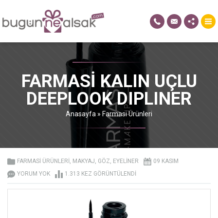
FARMASI KALIN UÇLU
DEEPLOOK DIPLINER
Anasayfa
»
Farmasi Ürünleri
FARMASI ÜRÜNLERI
,
MAKYAJ
,
GÖZ
,
EYELINER
09 KASIM
YORUM YOK
1.313 KEZ GÖRÜNTÜLENDI