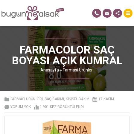
FARMACOLOR SAÇ
BOYASI AÇIK KUMRAL
Anasayfa
»
Farmasi Ürünleri
FARMASI ÜRÜNLERI
,
SAÇ BAKIMI
,
KIŞISEL BAKIM
17 KASIM
YORUM YOK
1.901 KEZ GÖRÜNTÜLENDI