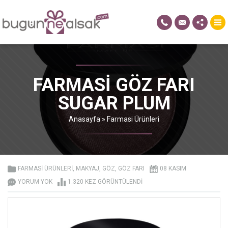
FARMASI GÖZ FARI
SUGAR PLUM
Anasayfa
»
Farmasi Ürünleri
FARMASI ÜRÜNLERI
,
MAKYAJ
,
GÖZ
,
GÖZ FARI
08 KASIM
YORUM YOK
1.320 KEZ GÖRÜNTÜLENDI