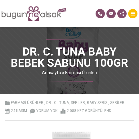
DR. C. TUNA BABY
BEBEK SABUNU 100GR
Anasayfa
»
Farmasi Ürünleri
FARMASI ÜRÜNLERI
,
DR . C . TUNA
,
SERILER
,
BABY SERISI
,
SERILER
24 KASIM
YORUM YOK
2.088 KEZ GÖRÜNTÜLENDI