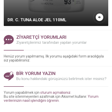
DR. C. TUNA ALOE JEL 110ML
ZİYARETÇİ YORUMLARI
Ziyaretçilerimiz tarafından yapılan yorumlar
Kazanç Temsilcisi
Henüz yorum yapılmamış. İlk yorumu aşağıdaki form aracılığıyla
siz yapabilirsiniz.
BİR YORUM YAZIN
Bu konu hakkındaki görüşünüzü belirtmek ister misiniz?
Yorum yapabilmek için
oturum açmalısınız
.
Bu site istenmeyenleri azaltmak için Akismet kullanır.
Yorum
verilerinizin nasıl işlendiğini öğrenin.
Cevap Yaz