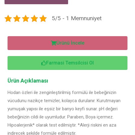
5/5 - 1 Memnuniyet
Ürünü İncele
Farmasi Temsilcisi Ol
Ürün Açıklaması
Hodan özleri ile zenginleştirilmiş formülü ile bebeğinizin
vücudunu nazikçe temizler, kolayca durulanır. Kurutmayan
yumuşak yapısı ile eşsiz bir banyo keyfi sunar. pH değeri
bebeğinizin cildi ile uyumludur. Paraben, Boya içermez.
Hipoalerjenik* olarak test edilmiştir. *Alerji riskini en aza
indirecek şekilde formüle edilmiştir.