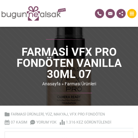
FARMASI VFX PRO
FONDÖTEN VANILLA
30ML 07
Anasayfa
»
Farmasi Ürünleri
FARMASI ÜRÜNLERI
,
YÜZ
,
MAKYAJ
,
VFX PRO FONDÖTEN
07 KASIM
YORUM YOK
1.316 KEZ GÖRÜNTÜLENDI