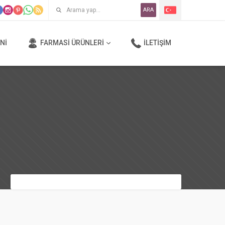
ARA
NI
FARMASI ÜRÜNLERI
İLETIŞIM