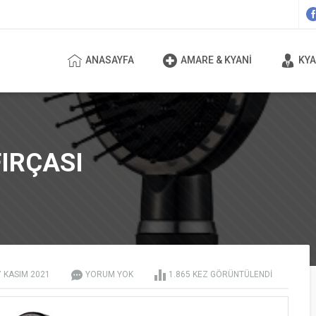
ANASAYFA
AMARE & KYANI
KYA
IRÇASI
7 KASIM
2021
YORUM YOK
1.865 KEZ GÖRÜNTÜLENDI