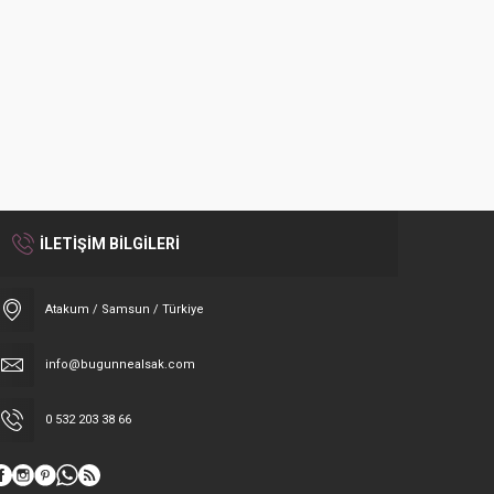
İLETİŞİM BİLGİLERİ
Atakum / Samsun / Türkiye
info@bugunnealsak.com
0 532 203 38 66