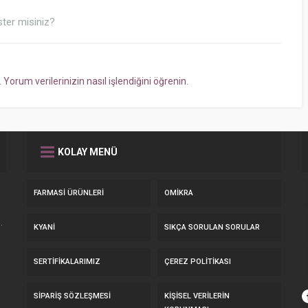
ter misiniz?
.
Yorum verilerinizin nasıl işlendiğini öğrenin.
KOLAY MENÜ
FARMASI ÜRÜNLERI
OMIKRA
.
KYANI
SIKÇA SORULAN SORULAR
SERTIFIKALARIMIZ
ÇEREZ POLITIKASI
SIPARIŞ SÖZLEŞMESI
KIŞISEL VERILERIN