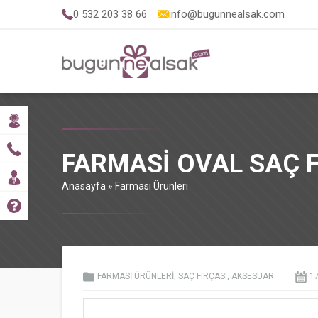
0 532 203 38 66
info@bugunnealsak.com
FARMASI OVAL SAÇ F
Anasayfa
»
Farmasi Ürünleri
FARMASI ÜRÜNLERI
,
SAÇ FIRÇASI
,
AKSESUAR
1