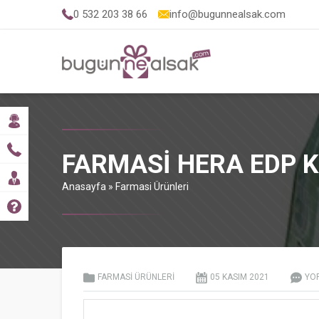
0 532 203 38 66
info@bugunnealsak.com
FARMASI HERA EDP 
Anasayfa
»
Farmasi Ürünleri
FARMASI ÜRÜNLERI
05 KASIM
2021
YO