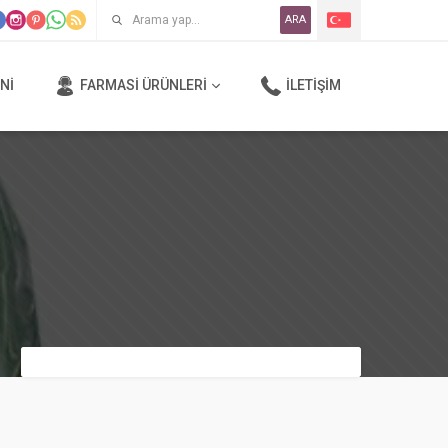
ARA
NI
FARMASI ÜRÜNLERI
İLETIŞIM