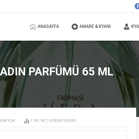
ANASAYFA
AMARE & KYANI
KYA
KADIN PARFÜMÜ 65 ML
RUM YOK
1.991 KEZ GÖRÜNTÜLENDI