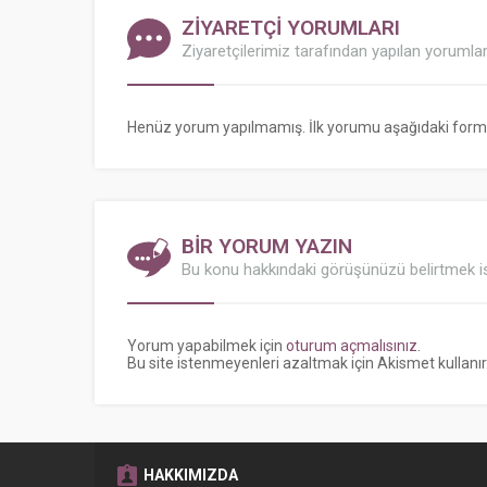
ZİYARETÇİ YORUMLARI
Ziyaretçilerimiz tarafından yapılan yorumla
Henüz yorum yapılmamış. İlk yorumu aşağıdaki form ara
BİR YORUM YAZIN
Bu konu hakkındaki görüşünüzü belirtmek is
Yorum yapabilmek için
oturum açmalısınız
.
Bu site istenmeyenleri azaltmak için Akismet kullanır
HAKKIMIZDA