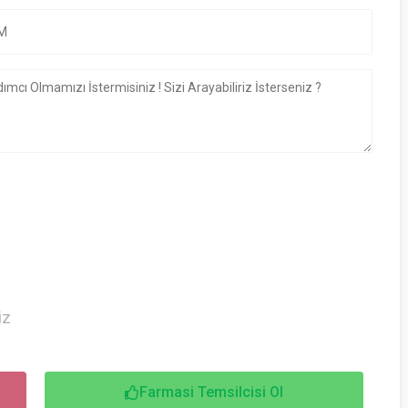
iz
Farmasi Temsilcisi Ol