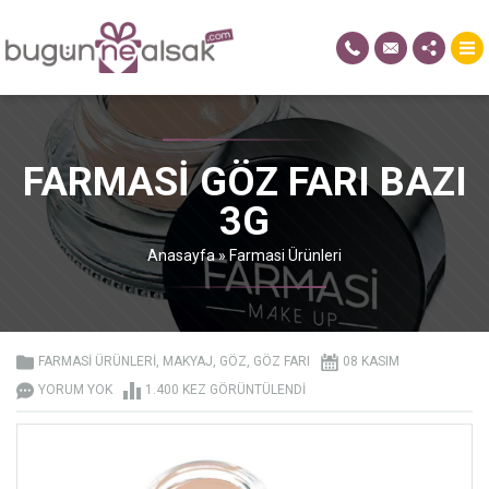
FARMASI GÖZ FARI BAZI
3G
Anasayfa
»
Farmasi Ürünleri
FARMASI ÜRÜNLERI
,
MAKYAJ
,
GÖZ
,
GÖZ FARI
08 KASIM
YORUM YOK
1.400 KEZ GÖRÜNTÜLENDI