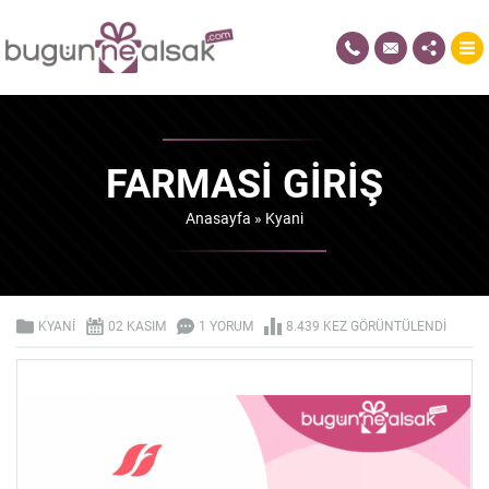
FARMASI GIRIŞ
Anasayfa
»
Kyani
KYANI
02 KASIM
1 YORUM
8.439 KEZ GÖRÜNTÜLENDI