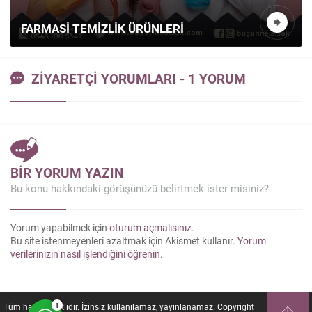
AMARE ÜRÜNLERI HAKKINDA MERAK
EDILENLER
ZİYARETÇİ YORUMLARI - 1 YORUM
Kazanç Temsilcisi
BİR YORUM YAZIN
Bu konu hakkındaki görüşünüzü belirtmek ister misiniz?
Yorum yapabilmek için
oturum açmalısınız
.
Bu site istenmeyenleri azaltmak için Akismet kullanır.
Yorum
verilerinizin nasıl işlendiğini öğrenin.
Cevap Yaz
1
Tüm hakları saklıdır. İzinsiz kullanılamaz, yayınlanamaz. Copyright