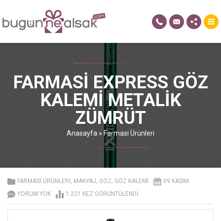
FARMASI EXPRESS GÖZ
KALEMI METALIK
ZÜMRÜT
Anasayfa
»
Farmasi Ürünleri
FARMASI ÜRÜNLERI
,
MAKYAJ
,
GÖZ
,
GÖZ KALEMI
09 KASIM
YORUM YOK
1.221 KEZ GÖRÜNTÜLENDI