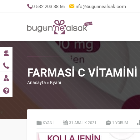
0 532 203 38 66
info@bugunnealsak.com
FARMASI C VITAMINI
Anasayfa
»
Kyani
KYANI
31 ARALIK
2021
1 YORUM