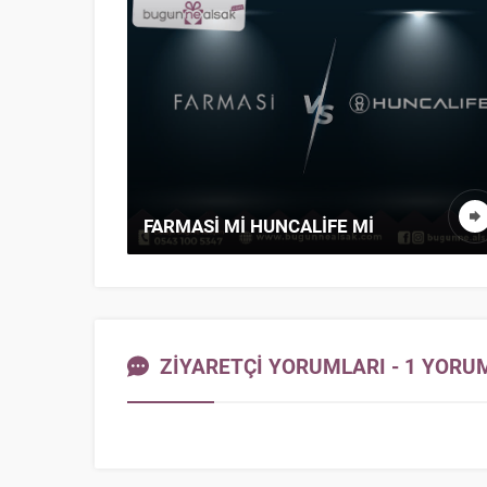
FARMASI MI HUNCALIFE MI
ZİYARETÇİ YORUMLARI - 1 YORU