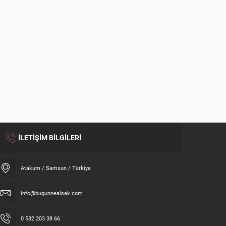
İLETİŞİM BİLGİLERİ
Atakum / Samsun / Türkiye
info@bugunnealsak.com
0 532 203 38 66