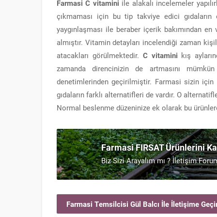
Farmasi C vitamini
ile alakalı incelemeler yapılır
çıkmaması için bu tip takviye edici gıdaların 
yaygınlaşması ile beraber içerik bakımından en ve
almıştır. Vitamin detayları incelendiği zaman kişi
atacakları görülmektedir.
C vitamini
kış ayların
zamanda direncinizin de artmasını mümkün k
denetimlerinden geçirilmiştir. Farmasi sizin için 
gıdaların farklı alternatifleri de vardır. O alternati
Normal beslenme düzeninize ek olarak bu ürünlerd
Farmasi FIRSAT Ürünlerini K
Biz Sizi Arayalım mı ? İletişim Foru
Farmasi Temsilcisi Gül Balcı İle İletişime Geçi