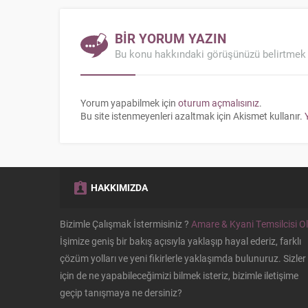
BİR YORUM YAZIN
Bu konu hakkındaki görüşünüzü belirtmek 
Yorum yapabilmek için
oturum açmalısınız
.
Bu site istenmeyenleri azaltmak için Akismet kullanır.
HAKKIMIZDA
Kazanç Temsilcisi
Bizimle Çalışmak İstermisiniz ?
Amare & Kyani Temsilcisi Ol
İşimize geniş bir bakış açısıyla yaklaşıp hayal ederiz, farklı
çözüm yolları ve yeni fikirlerle yaklaşımda bulunuruz. Sizler
için de ne yapabileceğimizi bilmek isteriz, bizimle iletişime
geçip tanışmaya ne dersiniz?