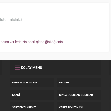
ister misiniz?
Yorum verilerinizin nasıl işlendiğini öğrenin.
KOLAY MENÜ
FARMASI ÜRÜNLERI
OMIKRA
KYANI
SIKÇA SORULAN SORULAR
SERTIFIKALARIMIZ
ÇEREZ POLITIKASI