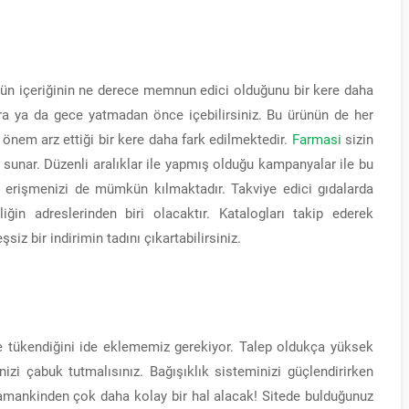
ürün içeriğinin ne derece memnun edici olduğunu bir kere daha
ra ya da gece yatmadan önce içebilirsiniz. Bu ürünün de her
 önem arz ettiği bir kere daha fark edilmektedir.
Farmasi
sizin
ri sunar. Düzenli aralıklar ile yapmış olduğu kampanyalar ile bu
le erişmenizi de mümkün kılmaktadır. Takviye edici gıdalarda
liğin adreslerinden biri olacaktır. Katalogları takip ederek
z bir indirimin tadını çıkartabilirsiniz.
 tükendiğini ide eklememiz gerekiyor. Talep oldukça yüksek
izi çabuk tutmalısınız. Bağışıklık sisteminizi güçlendirirken
amankinden çok daha kolay bir hal alacak! Sitede bulduğunuz