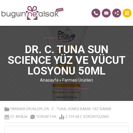
DR. C. TUNA SUN
SCIENCE YÜZ VE VÜCUT
LOSYONU 50ML
Anasayfa
»
Farmasi Ürünleri
FARMASI ÜRÜNLERI
,
DR . C . TUNA
,
GÜNEŞ BAKIM
,
CILT BAKIMI
07 ARALIK
YORUM YOK
2.109 KEZ GÖRÜNTÜLENDI