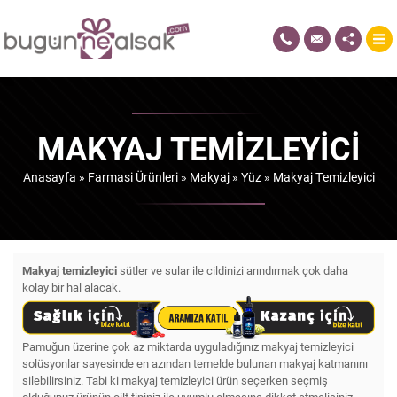
MAKYAJ TEMIZLEYICI
Anasayfa
»
Farmasi Ürünleri
»
Makyaj
»
Yüz
»
Makyaj Temizleyici
Makyaj temizleyici
sütler ve sular ile cildinizi arındırmak çok daha
kolay bir hal alacak.
Pamuğun üzerine çok az miktarda uyguladığınız makyaj temizleyici
solüsyonlar sayesinde en azından temelde bulunan makyaj katmanını
silebilirsiniz. Tabi ki makyaj temizleyici ürün seçerken seçmiş
olduğunuz ürünün cilt tipiniz ile uyumlu olmasına dikkat etmelisiniz.