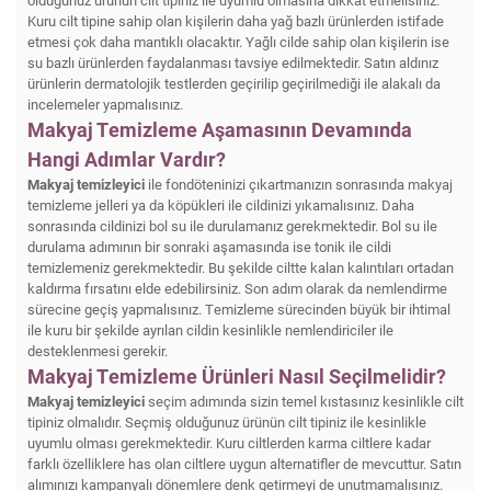
Kuru cilt tipine sahip olan kişilerin daha yağ bazlı ürünlerden istifade
etmesi çok daha mantıklı olacaktır. Yağlı cilde sahip olan kişilerin ise
su bazlı ürünlerden faydalanması tavsiye edilmektedir. Satın aldınız
ürünlerin dermatolojik testlerden geçirilip geçirilmediği ile alakalı da
incelemeler yapmalısınız.
Makyaj Temizleme Aşamasının Devamında
Hangi Adımlar Vardır?
Makyaj temizleyici
ile fondöteninizi çıkartmanızın sonrasında makyaj
temizleme jelleri ya da köpükleri ile cildinizi yıkamalısınız. Daha
sonrasında cildinizi bol su ile durulamanız gerekmektedir. Bol su ile
durulama adımının bir sonraki aşamasında ise tonik ile cildi
temizlemeniz gerekmektedir. Bu şekilde ciltte kalan kalıntıları ortadan
kaldırma fırsatını elde edebilirsiniz. Son adım olarak da nemlendirme
sürecine geçiş yapmalısınız. Temizleme sürecinden büyük bir ihtimal
ile kuru bir şekilde ayrılan cildin kesinlikle nemlendiriciler ile
desteklenmesi gerekir.
Makyaj Temizleme Ürünleri Nasıl Seçilmelidir?
Makyaj temizleyici
seçim adımında sizin temel kıstasınız kesinlikle cilt
tipiniz olmalıdır. Seçmiş olduğunuz ürünün cilt tipiniz ile kesinlikle
uyumlu olması gerekmektedir. Kuru ciltlerden karma ciltlere kadar
farklı özelliklere has olan ciltlere uygun alternatifler de mevcuttur. Satın
alımınızı kampanyalı dönemlere denk getirmeyi de unutmamalısınız.