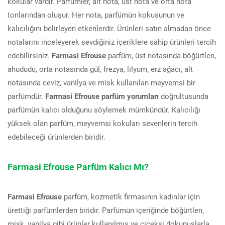
kokular vardır. Parfümler, alt nota, üst nota ve orta nota
tonlarından oluşur. Her nota, parfümün kokusunun ve
kalıcılığını belirleyen etkenlerdir. Ürünleri satın almadan önce
notalarını inceleyerek sevdiğiniz içeriklere sahip ürünleri tercih
edebilirsiniz.
Farmasi Efrouse
parfüm, üst notasında böğürtlen,
ahududu, orta notasında gül, frezya, lilyum, erz ağacı, alt
notasında ceviz, vanilya ve misk kullanılan meyvemsi bir
parfümdür.
Farmasi Efrouse parfüm yorumları
doğrultusunda
parfümün kalıcı olduğunu söylemek mümkündür. Kalıcılığı
yüksek olan parfüm, meyvemsi kokuları sevenlerin tercih
edebileceği ürünlerden biridir.
Farmasi Efrouse Parfüm Kalıcı Mı?
Farmasi Efrouse
parfüm, kozmetik firmasının kadınlar için
ürettiği parfümlerden biridir. Parfümün içeriğinde böğürtlen,
misk, vanilya gibi ürünler kullanılmış ve çiçeksi dokunuşlarla