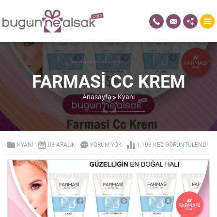
FARMASI CC KREM
Anasayfa
»
Kyani
KYANI
08 ARALIK
YORUM YOK
1.103 KEZ GÖRÜNTÜLENDI