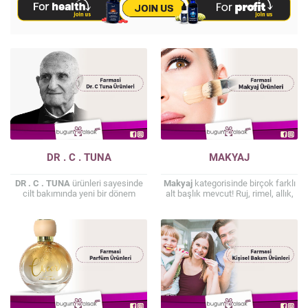
DR . C . TUNA
MAKYAJ
DR . C . TUNA
ürünleri sayesinde
Makyaj
kategorisinde birçok farklı
cilt bakımında yeni bir dönem
alt başlık mevcut! Ruj, rimel, allık,
başlıyor. Hem uygun fiyatlı hem de
kapatıcı, BB krem, CC krem gibi
temiz içerikli ürün kullanmak
ürünlere sorunsuz bir biçimde
isteyen kişiler için vazgeçilmez
erişim sağlayabilirsiniz.
seçeneklerden biri olduğunun
unutulmaması gerekir. Özellikle
Satın alacağınız ürünün içeriği
doğal ürünler üzerine yoğunlaşan
konusunda detaylı bir araştırma
bu seri kapsamında cildinizin
yapmalısınız. Ürün içeriğinin cilt ile
sivilce probleminden başlayarak
temasa uygun olması
kuruluk ile mücadeleye kadar
gerekmektedir. Bunun yanı sıra
birçok farklı aşamada eşsiz bir
kullanım talimatlarına da özen
destekten faydalanması