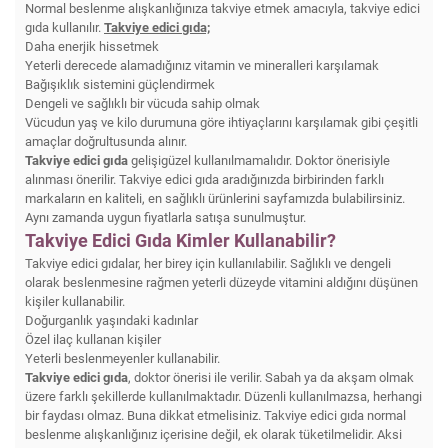
Normal beslenme alışkanlığınıza takviye etmek amacıyla, takviye edici
gıda kullanılır.
Takviye edici gıda;
Daha enerjik hissetmek
Yeterli derecede alamadığınız vitamin ve mineralleri karşılamak
Bağışıklık sistemini güçlendirmek
Dengeli ve sağlıklı bir vücuda sahip olmak
Vücudun yaş ve kilo durumuna göre ihtiyaçlarını karşılamak gibi çeşitli
amaçlar doğrultusunda alınır.
Takviye edici gıda
gelişigüzel kullanılmamalıdır. Doktor önerisiyle
alınması önerilir. Takviye edici gıda aradığınızda birbirinden farklı
markaların en kaliteli, en sağlıklı ürünlerini sayfamızda bulabilirsiniz.
Aynı zamanda uygun fiyatlarla satışa sunulmuştur.
Takviye Edici Gıda Kimler Kullanabilir?
Takviye edici gıdalar, her birey için kullanılabilir. Sağlıklı ve dengeli
olarak beslenmesine rağmen yeterli düzeyde vitamini aldığını düşünen
kişiler kullanabilir.
Doğurganlık yaşındaki kadınlar
Özel ilaç kullanan kişiler
Yeterli beslenmeyenler kullanabilir.
Takviye edici gıda
, doktor önerisi ile verilir. Sabah ya da akşam olmak
üzere farklı şekillerde kullanılmaktadır. Düzenli kullanılmazsa, herhangi
bir faydası olmaz. Buna dikkat etmelisiniz. Takviye edici gıda normal
beslenme alışkanlığınız içerisine değil, ek olarak tüketilmelidir. Aksi