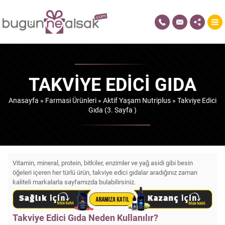
TAKVIYE EDICI GIDA
Anasayfa
»
Farmasi Ürünleri
»
Aktif Yaşam Nutriplus
»
Takviye Edici
Gıda
(3. Sayfa )
Vitamin, mineral, protein, bitkiler, enzimler ve yağ asidi gibi besin
öğeleri içeren her türlü ürün, takviye edici gıdalar aradığınız zaman
kaliteli markalarla sayfamızda bulabilirsiniz.
Takviye Edici Gıda Neden Kullanılır?