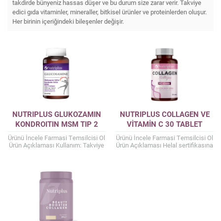
takdirde bünyeniz hassas düşer ve bu durum size zarar verir. Takviye
edici gıda vitaminler, mineraller, bitkisel ürünler ve proteinlerden oluşur.
Her birinin içeriğindeki bileşenler değişir.
NUTRIPLUS GLUKOZAMIN
NUTRIPLUS COLLAGEN VE
KONDROITIN MSM TIP 2
VITAMIN C 30 TABLET
KOLAJEN 60 KAPSÜL
Ürünü İncele Farmasi Temsilcisi Ol
Ürünü İncele Farmasi Temsilcisi Ol
Ürün Açıklaması Kullanım: Takviye
Ürün Açıklaması Helal sertifikasına
edici gıda olarak, yemeklerle
sahip %100 sığır kolajeni ile
beraber günde 3’er kez 1 kapsül
üretilir.Tip 1 ve Tip 3 kolajen...
kullanılması...
Kazanç Temsilcisi